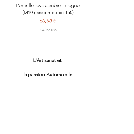
Pomello leva cambio in legno
(M10 passo metrico 150)
Prezzo
60,00 €
IVA inclusa
L'Artisanat et
la passion Automobile
accoglienza
Il negozio
La nostra competenza