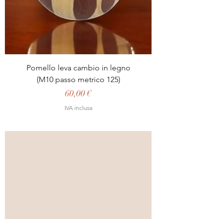
Pomello leva cambio in legno
(M10 passo metrico 125)
Prezzo
60,00 €
IVA inclusa