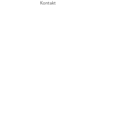
Kontakt
Facebook
instagram
Pinterest
LinkedIn
KONTAKT
Email