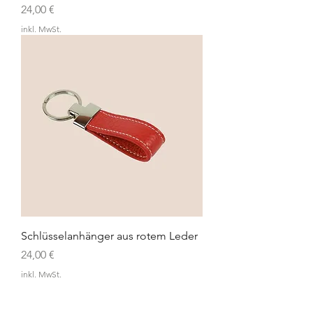
Preis
24,00 €
inkl. MwSt.
Schlüsselanhänger aus rotem Leder
Preis
24,00 €
inkl. MwSt.