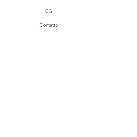
CG
Contatto
Facebook
instagram
CONTATTO
E-mail
mandare