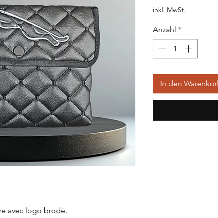
inkl. MwSt.
Anzahl
*
In den Warenko
re avec logo brodé.