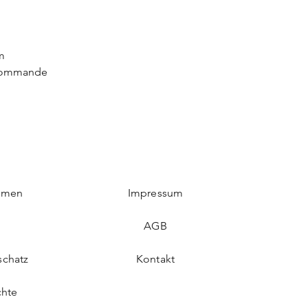
m
r commande
ommen
Impressum
AGB
schatz
Kontakt
chte